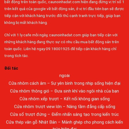
bất động trên toàn quốc, caunoinhadat.com hiện đang đứng vị trí số 1
trên kết quả của google về bất động sản, ở vị trí đầu tiên bạn sẽ được
tiếp cận với khách hàng trước đối thủ cạnh tranh trực tiếp, giúp bạn
không bị mất khách hàng.
Chỉ với 1 ly cafe mỗi ngày, caunoinhadat.com giúp bạn tiếp cận với
Đa dạng màu sắc cửa nhôm – Tối ưu màu sắc Kiến Trúc
những khách hàng đang thực sự có nhu cầu mua bất động sản trên
Cửa nhôm chống gió mưa – Hiên ngang giữa thời tiết khắc
toàn quốc. Liên hệ ngay 09.18001925 để tiếp cận khách hàng chỉ
nghiệt
trong tích tắc.
Cửa nhôm kín nước kín khí – Bình yên với những tác nhân bên
Đối tác
ngoài
Cửa nhôm cách âm – Sự yên bình trong nhịp sống hiện đại
Cửa nhôm thông gió – Đưa sinh khí vào ngôi nhà của bạn
Cửa nhôm xếp trượt – Kết nối không gian sống
Cửa nhôm trượt view lớn – Nâng tầm đẳng cấp sống
Cửa sổ trượt đứng – Điểm nhấn sáng tạo trong kiến trúc
Cửa thép vân gỗ Nhật Bản – Mảnh ghép cho phong cách kiến
trúc hiện đại