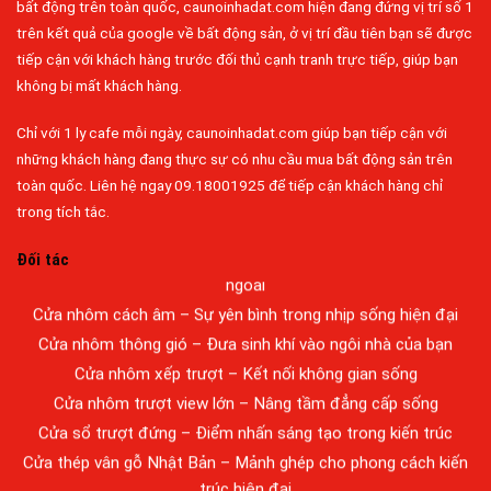
bất động trên toàn quốc, caunoinhadat.com hiện đang đứng vị trí số 1
trên kết quả của google về bất động sản, ở vị trí đầu tiên bạn sẽ được
tiếp cận với khách hàng trước đối thủ cạnh tranh trực tiếp, giúp bạn
không bị mất khách hàng.
Chỉ với 1 ly cafe mỗi ngày, caunoinhadat.com giúp bạn tiếp cận với
Đa dạng màu sắc cửa nhôm – Tối ưu màu sắc Kiến Trúc
những khách hàng đang thực sự có nhu cầu mua bất động sản trên
Cửa nhôm chống gió mưa – Hiên ngang giữa thời tiết khắc
toàn quốc. Liên hệ ngay 09.18001925 để tiếp cận khách hàng chỉ
nghiệt
trong tích tắc.
Cửa nhôm kín nước kín khí – Bình yên với những tác nhân bên
Đối tác
ngoài
Cửa nhôm cách âm – Sự yên bình trong nhịp sống hiện đại
Cửa nhôm thông gió – Đưa sinh khí vào ngôi nhà của bạn
Cửa nhôm xếp trượt – Kết nối không gian sống
Cửa nhôm trượt view lớn – Nâng tầm đẳng cấp sống
Cửa sổ trượt đứng – Điểm nhấn sáng tạo trong kiến trúc
Cửa thép vân gỗ Nhật Bản – Mảnh ghép cho phong cách kiến
trúc hiện đại