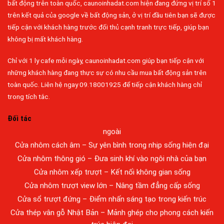
bất động trên toàn quốc, caunoinhadat.com hiện đang đứng vị trí số 1
trên kết quả của google về bất động sản, ở vị trí đầu tiên bạn sẽ được
tiếp cận với khách hàng trước đối thủ cạnh tranh trực tiếp, giúp bạn
không bị mất khách hàng.
Chỉ với 1 ly cafe mỗi ngày, caunoinhadat.com giúp bạn tiếp cận với
Đa dạng màu sắc cửa nhôm – Tối ưu màu sắc Kiến Trúc
những khách hàng đang thực sự có nhu cầu mua bất động sản trên
Cửa nhôm chống gió mưa – Hiên ngang giữa thời tiết khắc
toàn quốc. Liên hệ ngay 09.18001925 để tiếp cận khách hàng chỉ
nghiệt
trong tích tắc.
Cửa nhôm kín nước kín khí – Bình yên với những tác nhân bên
Đối tác
ngoài
Cửa nhôm cách âm – Sự yên bình trong nhịp sống hiện đại
Cửa nhôm thông gió – Đưa sinh khí vào ngôi nhà của bạn
Cửa nhôm xếp trượt – Kết nối không gian sống
Cửa nhôm trượt view lớn – Nâng tầm đẳng cấp sống
Cửa sổ trượt đứng – Điểm nhấn sáng tạo trong kiến trúc
Cửa thép vân gỗ Nhật Bản – Mảnh ghép cho phong cách kiến
trúc hiện đại