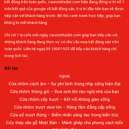
bất động trên toàn quốc, caunoinhadat.com hiện đang đứng vị trí số 1
trên kết quả của google về bất động sản, ở vị trí đầu tiên bạn sẽ được
tiếp cận với khách hàng trước đối thủ cạnh tranh trực tiếp, giúp bạn
không bị mất khách hàng.
Chỉ với 1 ly cafe mỗi ngày, caunoinhadat.com giúp bạn tiếp cận với
Đa dạng màu sắc cửa nhôm – Tối ưu màu sắc Kiến Trúc
những khách hàng đang thực sự có nhu cầu mua bất động sản trên
toàn quốc. Liên hệ ngay 09.18001925 để tiếp cận khách hàng chỉ
Cửa nhôm chống gió mưa – Hiên ngang giữa thời tiết khắc
trong tích tắc.
nghiệt
Cửa nhôm kín nước kín khí – Bình yên với những tác nhân bên
Đối tác
ngoài
Cửa nhôm cách âm – Sự yên bình trong nhịp sống hiện đại
Cửa nhôm thông gió – Đưa sinh khí vào ngôi nhà của bạn
Cửa nhôm xếp trượt – Kết nối không gian sống
Cửa nhôm trượt view lớn – Nâng tầm đẳng cấp sống
Cửa sổ trượt đứng – Điểm nhấn sáng tạo trong kiến trúc
Cửa thép vân gỗ Nhật Bản – Mảnh ghép cho phong cách kiến
trúc hiện đại