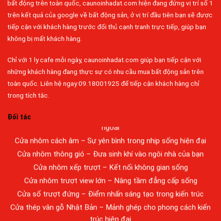
bất động trên toàn quốc, caunoinhadat.com hiện đang đứng vị trí số 1
trên kết quả của google về bất động sản, ở vị trí đầu tiên bạn sẽ được
tiếp cận với khách hàng trước đối thủ cạnh tranh trực tiếp, giúp bạn
không bị mất khách hàng.
Chỉ với 1 ly cafe mỗi ngày, caunoinhadat.com giúp bạn tiếp cận với
Đa dạng màu sắc cửa nhôm – Tối ưu màu sắc Kiến Trúc
những khách hàng đang thực sự có nhu cầu mua bất động sản trên
Cửa nhôm chống gió mưa – Hiên ngang giữa thời tiết khắc
toàn quốc. Liên hệ ngay 09.18001925 để tiếp cận khách hàng chỉ
nghiệt
trong tích tắc.
Cửa nhôm kín nước kín khí – Bình yên với những tác nhân bên
Đối tác
ngoài
Cửa nhôm cách âm – Sự yên bình trong nhịp sống hiện đại
Cửa nhôm thông gió – Đưa sinh khí vào ngôi nhà của bạn
Cửa nhôm xếp trượt – Kết nối không gian sống
Cửa nhôm trượt view lớn – Nâng tầm đẳng cấp sống
Cửa sổ trượt đứng – Điểm nhấn sáng tạo trong kiến trúc
Cửa thép vân gỗ Nhật Bản – Mảnh ghép cho phong cách kiến
trúc hiện đại