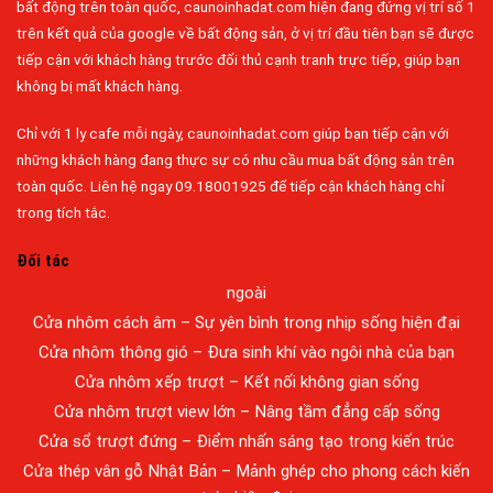
bất động trên toàn quốc, caunoinhadat.com hiện đang đứng vị trí số 1
trên kết quả của google về bất động sản, ở vị trí đầu tiên bạn sẽ được
tiếp cận với khách hàng trước đối thủ cạnh tranh trực tiếp, giúp bạn
không bị mất khách hàng.
Chỉ với 1 ly cafe mỗi ngày, caunoinhadat.com giúp bạn tiếp cận với
những khách hàng đang thực sự có nhu cầu mua bất động sản trên
Đa dạng màu sắc cửa nhôm – Tối ưu màu sắc Kiến Trúc
toàn quốc. Liên hệ ngay 09.18001925 để tiếp cận khách hàng chỉ
Cửa nhôm chống gió mưa – Hiên ngang giữa thời tiết khắc
trong tích tắc.
nghiệt
Cửa nhôm kín nước kín khí – Bình yên với những tác nhân bên
Đối tác
ngoài
Cửa nhôm cách âm – Sự yên bình trong nhịp sống hiện đại
Cửa nhôm thông gió – Đưa sinh khí vào ngôi nhà của bạn
Cửa nhôm xếp trượt – Kết nối không gian sống
Cửa nhôm trượt view lớn – Nâng tầm đẳng cấp sống
Cửa sổ trượt đứng – Điểm nhấn sáng tạo trong kiến trúc
Cửa thép vân gỗ Nhật Bản – Mảnh ghép cho phong cách kiến
trúc hiện đại