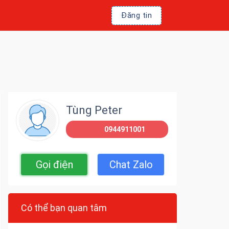
Đăng tin
Tùng Peter
0944911001
Gọi điện
Chat Zalo
Có thể bạn quan tâm