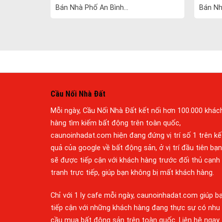
Bán Nhà Phố An Bình...
Bán Nh
Cầu Nối Nhà Đất
Mỗi ngày, Cầu Nối Nhà Đất kết nối hơn 100.000 khác
hàng tìm kiếm bất động trên toàn quốc,
caunoinhadat.com hiện đang đứng vị trí số 1 trên kế
quả của google về bất động sản, ở vị trí đầu tiên bạn
sẽ được tiếp cận với khách hàng trước đối thủ cạnh
tranh trực tiếp, giúp bạn không bị mất khách hàng.
Chỉ với 1 ly cafe mỗi ngày, caunoinhadat.com giúp b
tiếp cận với những khách hàng đang thực sự có nhu
cầu mua bất động sản trên toàn quốc. Liên hệ ngay