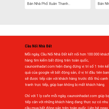
Bán Nhà Phố Xuân Thanh...
Bán Nh
Cầu Nối Nhà Đất
Mỗi ngày, Cầu Nối Nhà Đất kết nối hơn 100.000 khác
hàng tìm kiếm bất động trên toàn quốc,
caunoinhadat.com hiện đang đứng vị trí số 1 trên kế
quả của google về bất động sản, ở vị trí đầu tiên bạn
sẽ được tiếp cận với khách hàng trước đối thủ cạnh
tranh trực tiếp, giúp bạn không bị mất khách hàng.
Chỉ với 1 ly cafe mỗi ngày, caunoinhadat.com giúp b
tiếp cận với những khách hàng đang thực sự có nhu
cầu mua bất động sản trên toàn quốc. Liên hệ ngay