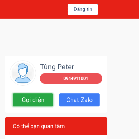
Đăng tin
Tùng Peter
0944911001
Gọi điện
Chat Zalo
Có thể bạn quan tâm