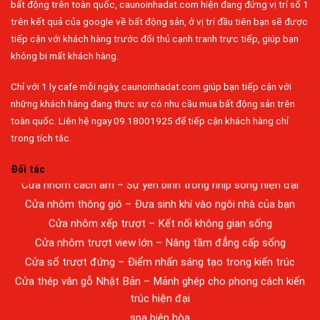
bất động trên toàn quốc, caunoinhadat.com hiện đang đứng vị trí số 1
trên kết quả của google về bất động sản, ở vị trí đầu tiên bạn sẽ được
tiếp cận với khách hàng trước đối thủ cạnh tranh trực tiếp, giúp bạn
không bị mất khách hàng.
Đa dạng màu sắc cửa nhôm – Tối ưu màu sắc Kiến Trúc
Chỉ với 1 ly cafe mỗi ngày, caunoinhadat.com giúp bạn tiếp cận với
Cửa nhôm chống gió mưa – Hiên ngang giữa thời tiết khắc
những khách hàng đang thực sự có nhu cầu mua bất động sản trên
nghiệt
toàn quốc. Liên hệ ngay 09.18001925 để tiếp cận khách hàng chỉ
Cửa nhôm kín nước kín khí – Bình yên với những tác nhân bên
trong tích tắc.
ngoài
Đối tác
Cửa nhôm cách âm – Sự yên bình trong nhịp sống hiện đại
Cửa nhôm thông gió – Đưa sinh khí vào ngôi nhà của bạn
Cửa nhôm xếp trượt – Kết nối không gian sống
Cửa nhôm trượt view lớn – Nâng tầm đẳng cấp sống
Cửa sổ trượt đứng – Điểm nhấn sáng tạo trong kiến trúc
Cửa thép vân gỗ Nhật Bản – Mảnh ghép cho phong cách kiến
trúc hiện đại
spa biên hòa