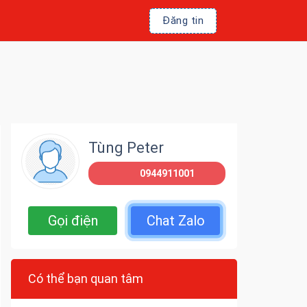
Đăng tin
Tùng Peter
0944911001
Gọi điện
Chat Zalo
Có thể bạn quan tâm