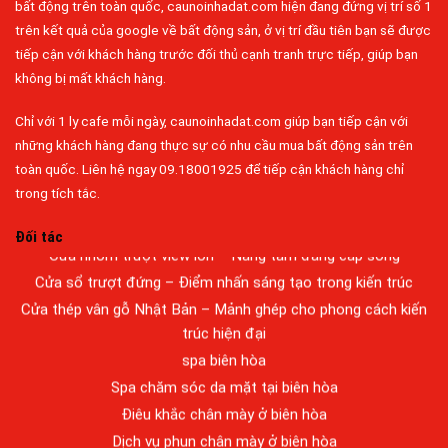
bất động trên toàn quốc, caunoinhadat.com hiện đang đứng vị trí số 1
Đa dạng màu sắc cửa nhôm – Tối ưu màu sắc Kiến Trúc
trên kết quả của google về bất động sản, ở vị trí đầu tiên bạn sẽ được
Cửa nhôm chống gió mưa – Hiên ngang giữa thời tiết khắc
tiếp cận với khách hàng trước đối thủ cạnh tranh trực tiếp, giúp bạn
nghiệt
không bị mất khách hàng.
Cửa nhôm kín nước kín khí – Bình yên với những tác nhân bên
Chỉ với 1 ly cafe mỗi ngày, caunoinhadat.com giúp bạn tiếp cận với
ngoài
những khách hàng đang thực sự có nhu cầu mua bất động sản trên
Cửa nhôm cách âm – Sự yên bình trong nhịp sống hiện đại
toàn quốc. Liên hệ ngay 09.18001925 để tiếp cận khách hàng chỉ
Cửa nhôm thông gió – Đưa sinh khí vào ngôi nhà của bạn
trong tích tắc.
Cửa nhôm xếp trượt – Kết nối không gian sống
Cửa nhôm trượt view lớn – Nâng tầm đẳng cấp sống
Đối tác
Cửa sổ trượt đứng – Điểm nhấn sáng tạo trong kiến trúc
Cửa thép vân gỗ Nhật Bản – Mảnh ghép cho phong cách kiến
trúc hiện đại
spa biên hòa
Spa chăm sóc da mặt tại biên hòa
Điêu khắc chân mày ở biên hòa
Dịch vụ phun chân mày ở biên hòa