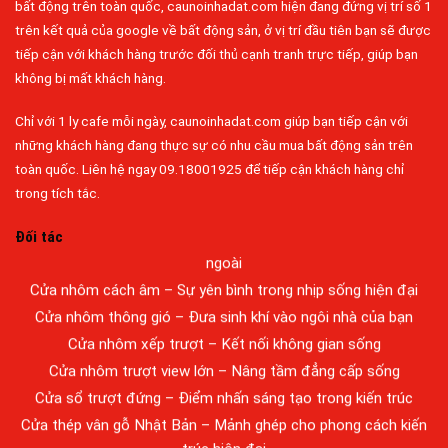
bất động trên toàn quốc, caunoinhadat.com hiện đang đứng vị trí số 1
trên kết quả của google về bất động sản, ở vị trí đầu tiên bạn sẽ được
tiếp cận với khách hàng trước đối thủ cạnh tranh trực tiếp, giúp bạn
không bị mất khách hàng.
Chỉ với 1 ly cafe mỗi ngày, caunoinhadat.com giúp bạn tiếp cận với
Đa dạng màu sắc cửa nhôm – Tối ưu màu sắc Kiến Trúc
những khách hàng đang thực sự có nhu cầu mua bất động sản trên
toàn quốc. Liên hệ ngay 09.18001925 để tiếp cận khách hàng chỉ
Cửa nhôm chống gió mưa – Hiên ngang giữa thời tiết khắc
trong tích tắc.
nghiệt
Cửa nhôm kín nước kín khí – Bình yên với những tác nhân bên
Đối tác
ngoài
Cửa nhôm cách âm – Sự yên bình trong nhịp sống hiện đại
Cửa nhôm thông gió – Đưa sinh khí vào ngôi nhà của bạn
Cửa nhôm xếp trượt – Kết nối không gian sống
Cửa nhôm trượt view lớn – Nâng tầm đẳng cấp sống
Cửa sổ trượt đứng – Điểm nhấn sáng tạo trong kiến trúc
Cửa thép vân gỗ Nhật Bản – Mảnh ghép cho phong cách kiến
trúc hiện đại