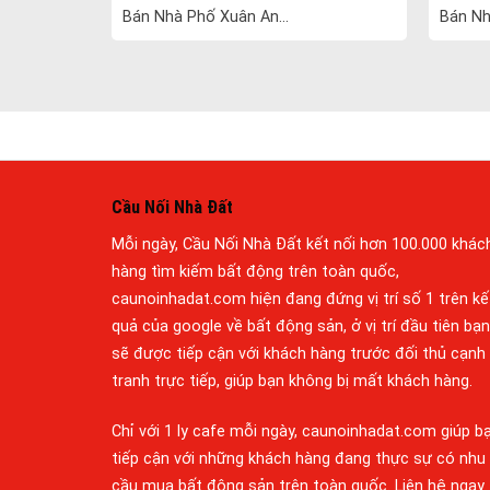
Bán Nhà Phố Xuân An...
Bán Nh
Cầu Nối Nhà Đất
Mỗi ngày, Cầu Nối Nhà Đất kết nối hơn 100.000 khác
hàng tìm kiếm bất động trên toàn quốc,
caunoinhadat.com hiện đang đứng vị trí số 1 trên kế
quả của google về bất động sản, ở vị trí đầu tiên bạn
sẽ được tiếp cận với khách hàng trước đối thủ cạnh
tranh trực tiếp, giúp bạn không bị mất khách hàng.
Chỉ với 1 ly cafe mỗi ngày, caunoinhadat.com giúp b
tiếp cận với những khách hàng đang thực sự có nhu
cầu mua bất động sản trên toàn quốc. Liên hệ ngay