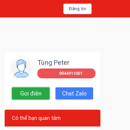
Đăng tin
Tùng Peter
0944911001
Gọi điện
Chat Zalo
Có thể bạn quan tâm