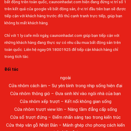
bất động trên toàn quốc, caunoinhadat.com hiện đang đứng vị trí số 1
trên kết quả của google về bất động sản, ở vị trí đầu tiên bạn sẽ được
tiếp cận với khách hàng trước đối thủ cạnh tranh trực tiếp, giúp bạn
không bị mất khách hàng.
Chỉ với 1 ly cafe mỗi ngày, caunoinhadat.com giúp bạn tiếp cận với
những khách hàng đang thực sự có nhu cầu mua bất động sản trên
Đa dạng màu sắc cửa nhôm – Tối ưu màu sắc Kiến Trúc
toàn quốc. Liên hệ ngay 09.18001925 để tiếp cận khách hàng chỉ
Cửa nhôm chống gió mưa – Hiên ngang giữa thời tiết khắc
trong tích tắc.
nghiệt
Cửa nhôm kín nước kín khí – Bình yên với những tác nhân bên
Đối tác
ngoài
Cửa nhôm cách âm – Sự yên bình trong nhịp sống hiện đại
Cửa nhôm thông gió – Đưa sinh khí vào ngôi nhà của bạn
Cửa nhôm xếp trượt – Kết nối không gian sống
Cửa nhôm trượt view lớn – Nâng tầm đẳng cấp sống
Cửa sổ trượt đứng – Điểm nhấn sáng tạo trong kiến trúc
Cửa thép vân gỗ Nhật Bản – Mảnh ghép cho phong cách kiến
trúc hiện đại