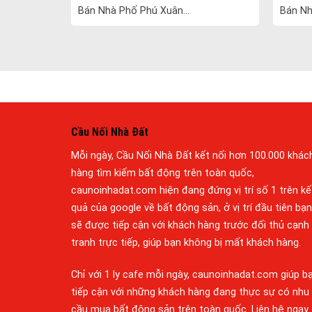
Bán Nhà Phố Phú Xuân...
Bán Nh
Cầu Nối Nhà Đất
Mỗi ngày, Cầu Nối Nhà Đất kết nối hơn 100.000 khác
hàng tìm kiếm bất động trên toàn quốc,
caunoinhadat.com hiện đang đứng vị trí số 1 trên kế
quả của google về bất động sản, ở vị trí đầu tiên bạn
sẽ được tiếp cận với khách hàng trước đối thủ cạnh
tranh trực tiếp, giúp bạn không bị mất khách hàng.
Chỉ với 1 ly cafe mỗi ngày, caunoinhadat.com giúp b
tiếp cận với những khách hàng đang thực sự có nhu
cầu mua bất động sản trên toàn quốc. Liên hệ ngay