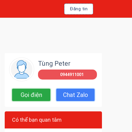
Đăng tin
Tùng Peter
0944911001
Gọi điện
Chat Zalo
Có thể bạn quan tâm