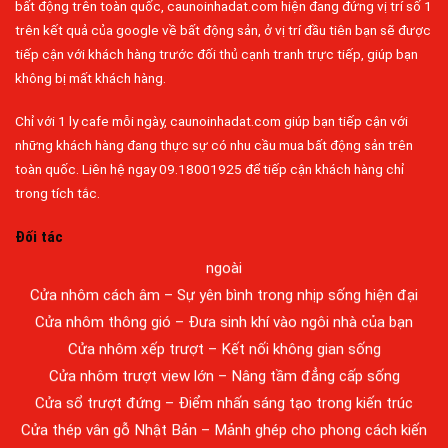
bất động trên toàn quốc, caunoinhadat.com hiện đang đứng vị trí số 1
trên kết quả của google về bất động sản, ở vị trí đầu tiên bạn sẽ được
tiếp cận với khách hàng trước đối thủ cạnh tranh trực tiếp, giúp bạn
không bị mất khách hàng.
Chỉ với 1 ly cafe mỗi ngày, caunoinhadat.com giúp bạn tiếp cận với
những khách hàng đang thực sự có nhu cầu mua bất động sản trên
Đa dạng màu sắc cửa nhôm – Tối ưu màu sắc Kiến Trúc
toàn quốc. Liên hệ ngay 09.18001925 để tiếp cận khách hàng chỉ
Cửa nhôm chống gió mưa – Hiên ngang giữa thời tiết khắc
trong tích tắc.
nghiệt
Cửa nhôm kín nước kín khí – Bình yên với những tác nhân bên
Đối tác
ngoài
Cửa nhôm cách âm – Sự yên bình trong nhịp sống hiện đại
Cửa nhôm thông gió – Đưa sinh khí vào ngôi nhà của bạn
Cửa nhôm xếp trượt – Kết nối không gian sống
Cửa nhôm trượt view lớn – Nâng tầm đẳng cấp sống
Cửa sổ trượt đứng – Điểm nhấn sáng tạo trong kiến trúc
Cửa thép vân gỗ Nhật Bản – Mảnh ghép cho phong cách kiến
trúc hiện đại